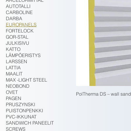
ARCELORMITTAL
AUTOTALLI
CARBOLINE
DARBA
EUROPANELS
FORTELOCK
GOR-STAL
JULKISIVU
KATTO
LÄMPÖERISTYS
LARSSEN
LATTIA
MAALIT
MAX -LIGHT STEEL
NEOBOND
OVET
PolTherma DS – wall sand
PAGEN
PRUSZYNSKI
PUISTONPENKKI
PVC-IKKUNAT
SANDWICH PANEELIT
SCREWS