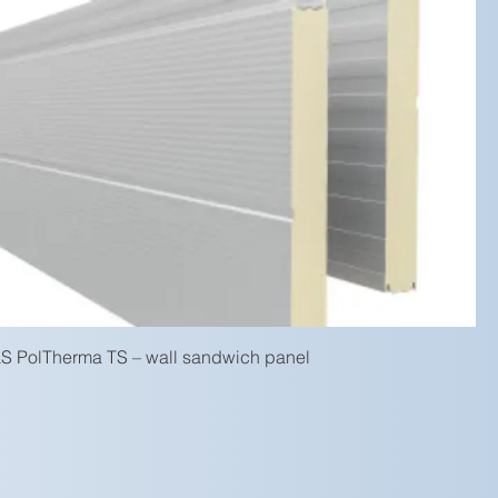
PolTherma TS – wall sandwich panel