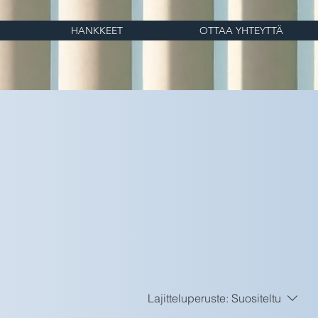
HANKKEET
OTTAA YHTEYTTÄ
Lajitteluperuste:
Suositeltu