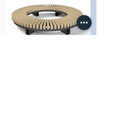
Ümmargune pink AS2100
Uus
Pargipink KS1910