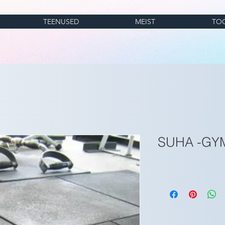
TEENUSED
MEIST
TO
SUHA -GYM