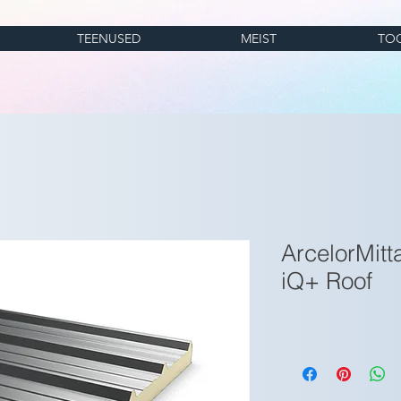
TEENUSED
MEIST
TO
ArcelorMit
iQ+ Roof