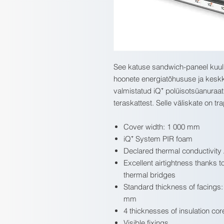
See katuse sandwich-paneel kuul
hoonete energiatõhususe ja kesk
valmistatud iQ⁺ polüisotsüanuraat
teraskattest. Selle väliskate on tra
Cover width: 1 000 mm
iQ⁺ System PIR foam
Declared thermal conductivity
Excellent airtightness thanks 
thermal bridges
Standard thickness of facings:
mm
4 thicknesses of insulation co
Visible fixings