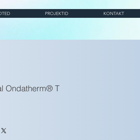
OTED
PROJEKTID
KONTAKT
tal Ondatherm® T