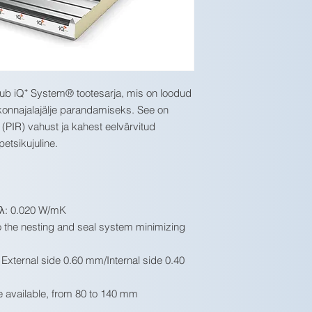
ub iQ⁺ System® tootesarja, mis on loodud
konnajalajälje parandamiseks. See on
 (PIR) vahust ja kahest eelvärvitud
petsikujuline.
 λ: 0.020 W/mK
to the nesting and seal system minimizing
 External side 0.60 mm/Internal side 0.40
re available, from 80 to 140 mm