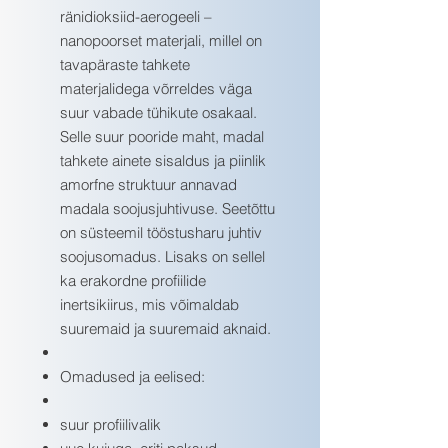
ränidioksiid-aerogeeli –
nanopoorset materjali, millel on
tavapäraste tahkete
materjalidega võrreldes väga
suur vabade tühikute osakaal.
Selle suur pooride maht, madal
tahkete ainete sisaldus ja piinlik
amorfne struktuur annavad
madala soojusjuhtivuse. Seetõttu
on süsteemil tööstusharu juhtiv
soojusomadus. Lisaks on sellel
ka erakordne profiilide
inertsikiirus, mis võimaldab
suuremaid ja suuremaid aknaid.
Omadused ja eelised:
suur profiilivalik