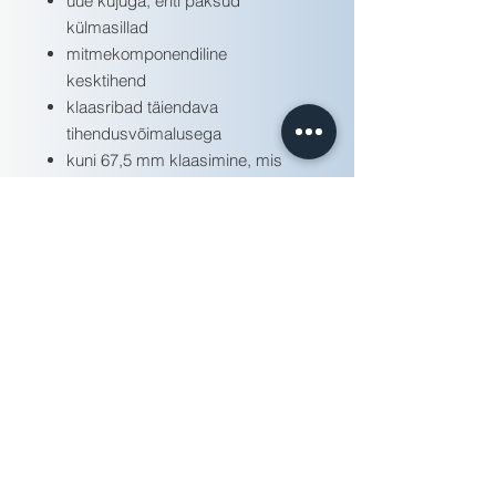
uue kujuga, eriti paksud
külmasillad
mitmekomponendiline
kesktihend
klaasribad täiendava
tihendusvõimalusega
kuni 67,5 mm klaasimine, mis
võimaldab igat tüüpi
kahekambrilisi klaase, akustilisi
ja turvaklaase,
sissemurdmisvastaseid klaase
suured, traadivabad klaasipinnad
sobib mitmesugustele
furnituuridele, sh peidetud
hingedele
vee äravool saadaval nii
traditsioonilise kui ka peidetud
variandina
väga energiatõhus alates 0,57